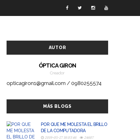
AUTOR
ÓPTICA GIRON
Creador
opticagiron1@gmail.com / 0980255574
MÁS BLOGS
POR QUE ME MOLESTA EL BRILLO
DE LA COMPUTADORA
2019-05-27 18:03:46
24607