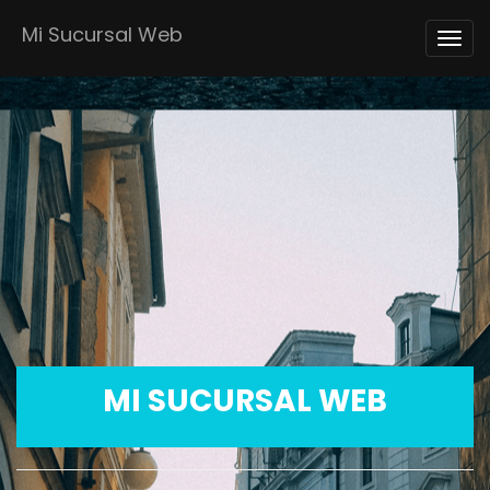
Mi Sucursal Web
Togg
navi
MI SUCURSAL WEB