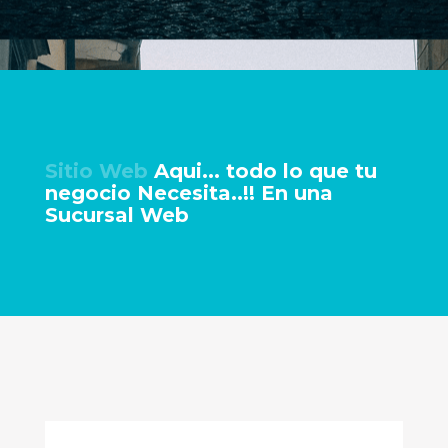
Sitio Web
Aqui... todo lo que tu
negocio Necesita..!! En una
Sucursal Web